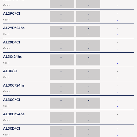
-
-
-
Vol: -
| -
AL29C/CI
-
-
-
-
-
-
Vol: -
| -
AL29D/24hs
-
-
-
-
-
-
Vol: -
| -
AL29D/CI
-
-
-
-
-
-
Vol: -
| -
AL30/24hs
-
-
-
-
-
-
Vol: -
| -
AL30/CI
-
-
-
-
-
-
Vol: -
| -
AL30C/24hs
-
-
-
-
-
-
Vol: -
| -
AL30C/CI
-
-
-
-
-
-
Vol: -
| -
AL30D/24hs
-
-
-
-
-
-
Vol: -
| -
AL30D/CI
-
-
-
-
-
-
Vol: -
| -